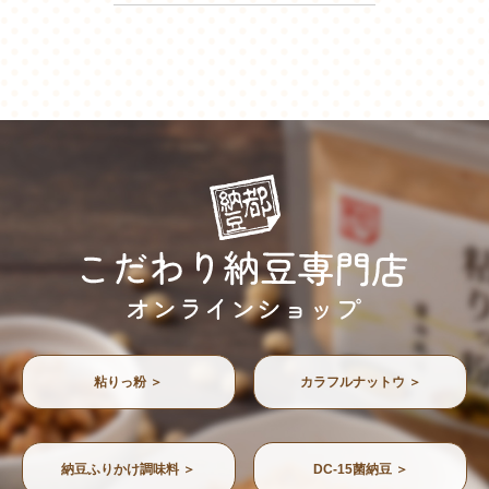
粘りっ粉 ＞
カラフルナットウ ＞
納豆ふりかけ調味料 ＞
DC-15菌納豆 ＞