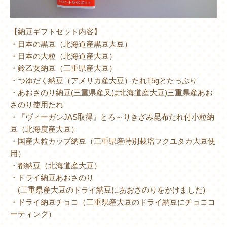
【納豆ギフトセット内容】
・日本の黒豆（北海道産黒豆大豆）
・日本の大粒（北海道産大豆）
・鈴乙女納豆（三重県産大豆）
・つゆだく納豆（アメリカ産大豆）たれ15gとたっぷり
・あおさのり納豆(三重県産又は北海道産大豆)三重県産あお
さのり使用たれ
・『ヴィーガンJAS取得』とろ～りきざみ昆布たれ付小粒納
豆（北海度産大豆）
・国産大粒カップ納豆（三重県産特別栽培フクユタカ大豆使
用）
・都納豆（北海道産大豆）
・ドライ納豆あおさのり
(三重県産大豆のドライ納豆にあおさのりをかけました)
・ドライ納豆チョコ（三重県産大豆のドライ納豆にチョココ
ーティング）